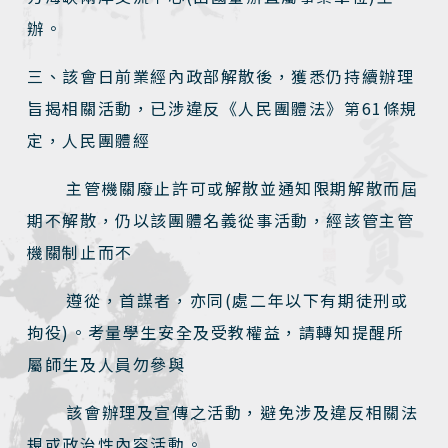
辦。
三、該會日前業經內政部解散後，獲悉仍持續辦理
旨揭相關活動，已涉違反《人民團體法》第61條規
定，人民團體經
主管機關廢止許可或解散並通知限期解散而屆
期不解散，仍以該團體名義從事活動，經該管主管
機關制止而不
遵從，首謀者，亦同(處二年以下有期徒刑或
拘役)。考量學生安全及受教權益，請轉知提醒所
屬師生及人員勿參與
該會辦理及宣傳之活動，避免涉及違反相關法
規或政治性內容活動。